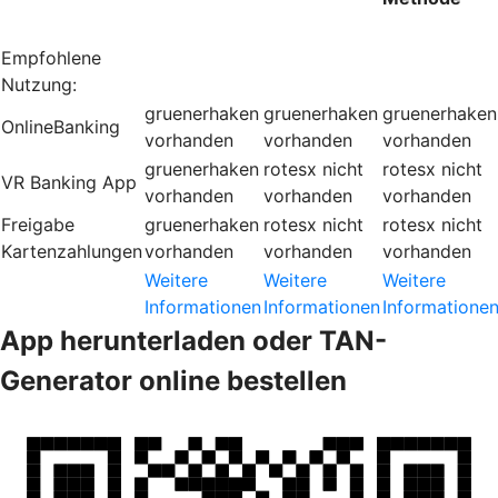
Empfohlene
Nutzung:
gruenerhaken
gruenerhaken
gruenerhaken
OnlineBanking
vorhanden
vorhanden
vorhanden
gruenerhaken
rotesx
nicht
rotesx
nicht
VR Banking App
vorhanden
vorhanden
vorhanden
Freigabe
gruenerhaken
rotesx
nicht
rotesx
nicht
Kartenzahlungen
vorhanden
vorhanden
vorhanden
Weitere
Weitere
Weitere
Informationen
Informationen
Informatione
App herunterladen oder TAN-
Generator online bestellen