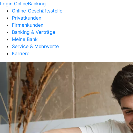
Login OnlineBanking
Online-Geschäftsstelle
Privatkunden
Firmenkunden
Banking & Verträge
Meine Bank
Service & Mehrwerte
Karriere