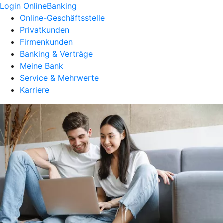
Login OnlineBanking
Online-Geschäftsstelle
Privatkunden
Firmenkunden
Banking & Verträge
Meine Bank
Service & Mehrwerte
Karriere