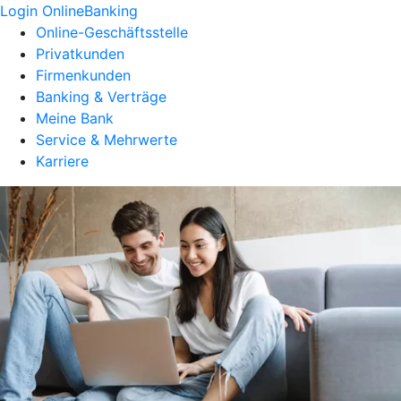
Login OnlineBanking
Online-Geschäftsstelle
Privatkunden
Firmenkunden
Banking & Verträge
Meine Bank
Service & Mehrwerte
Karriere