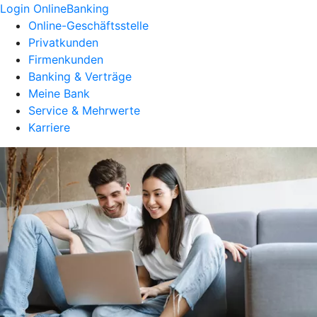
Login OnlineBanking
Online-Geschäftsstelle
Privatkunden
Firmenkunden
Banking & Verträge
Meine Bank
Service & Mehrwerte
Karriere