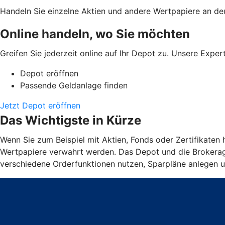
Handeln Sie einzelne Aktien und andere Wertpapiere an deu
Online handeln, wo Sie möchten
Greifen Sie jederzeit online auf Ihr Depot zu. Unsere Exper
Depot eröffnen
Passende Geldanlage finden
Jetzt Depot eröffnen
Das Wichtigste in Kürze
Wenn Sie zum Beispiel mit Aktien, Fonds oder Zertifikaten
Wertpapiere verwahrt werden. Das Depot und die Brokerage
verschiedene Orderfunktionen nutzen, Sparpläne anlegen u