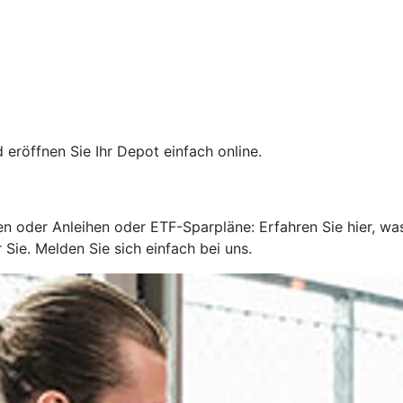
 eröffnen Sie Ihr Depot einfach online.
n oder Anleihen oder ETF-Sparpläne: Erfahren Sie hier, was
Sie. Melden Sie sich einfach bei uns.