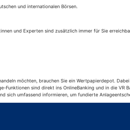
tschen und internationalen Börsen.
tinnen und Experten sind zusätzlich immer für Sie erreichba
 handeln möchten, brauchen Sie ein Wertpapierdepot. Dabei
-Funktionen sind direkt ins OnlineBanking und in die VR B
nd sich umfassend informieren, um fundierte Anlageentsche