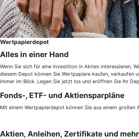
Wertpapierdepot
Alles in einer Hand
Wenn Sie sich für eine Investition in Aktien interessieren
diesem Depot können Sie Wertpapiere kaufen, verkaufen und
immer im Blick. Legen Sie jetzt los und eröffnen Sie Ihr Dep
Fonds-, ETF- und Aktiensparpläne
Mit einem Wertpapierdepot können Sie aus einem großen A
Aktien, Anleihen, Zertifikate und mehr