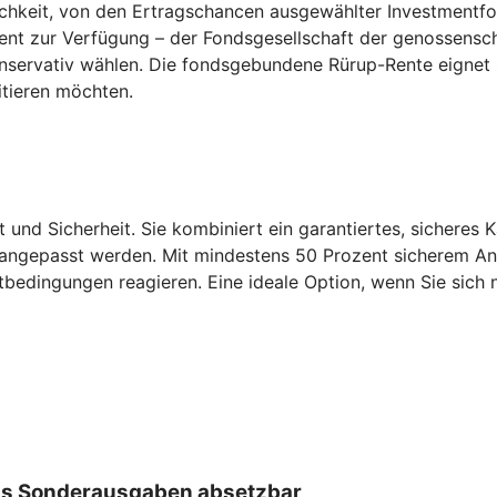
keit, von den Ertragschancen ausgewählter Investmentfonds
ent zur Verfügung – der Fondsgesellschaft der genossensch
konservativ wählen. Die fondsgebundene Rürup-Rente eignet
itieren möchten.
t und Sicherheit. Sie kombiniert ein garantiertes, sicheres 
 angepasst werden. Mit mindestens 50 Prozent sicherem Antei
tbedingungen reagieren. Eine ideale Option, wenn Sie sich n
 als Sonderausgaben absetzbar